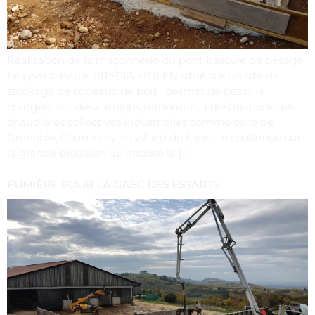
Réalisation de la maçonnerie du pont bascule de pesage
Le pont bascule PRECIA MOLEN situé sur un site de
stockage de copeaux de bois , permet de peser le
chargement des camions remorque, à destinations des
chaudières collectives industrielles comme celle de
Grenoble, Chambéry ou villard de Lans. Le challenge sur
la grande précision qu’impose la […]
FUMIÈRE POUR LA GAEC DES ESSARTS