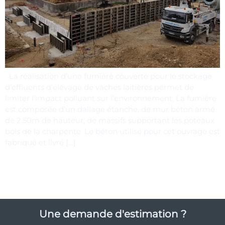
La réalisation d’une fumière couverte pour le stockage
d’effluents d’élevage de vaches laitières permet de
limiter l’impact polluant sur l’environnement. La fumière
est composée d’un dallage étanche, de mur béton armé
de 2.50m de hauteur, de massifs supportant les poteaux
bois de la charpente. Le béton utilisé pour cet ouvrage est
fabriqué et livré […]
Une demande d'estimation ?