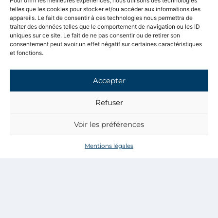
Pour offrir les meilleures expériences, nous utilisons des technologies
Geoirs. En tant que maçons, N
ous réalisons
telles que les cookies pour stocker et/ou accéder aux informations des
aussi des
extensions de maison
appareils. Le fait de consentir à ces technologies nous permettra de
traiter des données telles que le comportement de navigation ou les ID
individuelle
. De plus, nous construisons
uniques sur ce site. Le fait de ne pas consentir ou de retirer son
des
soubassements de maisons
à ossature
consentement peut avoir un effet négatif sur certaines caractéristiques
bois
et créons des
escaliers
.
et fonctions.
Chaque projet est accompagné et mené à
terme pour garantir sa réussite, que ce soit
Accepter
pour des particuliers, architectes ou
Refuser
maîtres d’œuvre.
C’est ainsi que chaque année,
plus de 50
Voir les préférences
clients
nous confient leur projet de maison,
et ce, en toute sérénité.
Mentions légales
Enfin, chaque chantier bénéficie d’un
savoir-faire en maçonnerie, assurant
solidité, qualité et finition soignée.
Maison individuelle