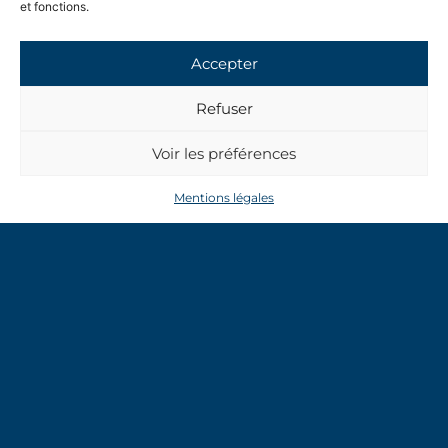
et fonctions.
Accepter
/ CONTACT
Refuser
GELAS CONSTRUCTIONS
20 route de Chartreuse
Voir les préférences
38590 Saint-Étienne-de-Saint-Geoirs
Mentions légales
TEL /
04 76 65 43 89
Horaires d’ouverture
Lundi au Vendredi
8h30-12h30
13h30-17h30
/ NOTRE SAVOIR-FAIRE
Maisons & extensions